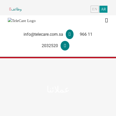
AR
EN
وظائف
info@telecare.com.sa
966 11
2032520
عملائنا