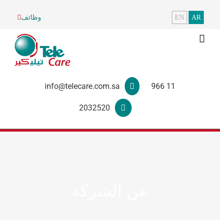
AR
EN
وظائف
info@telecare.com.sa
966 11
2032520
عن الشركة